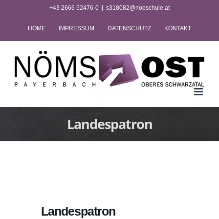
Zum
+43 2666 52476-0
|
s318082@noeschule.at
Inhalt
HOME
IMPRESSUM
DATENSCHUTZ
KONTAKT
springen
Landespatron
Landespatron