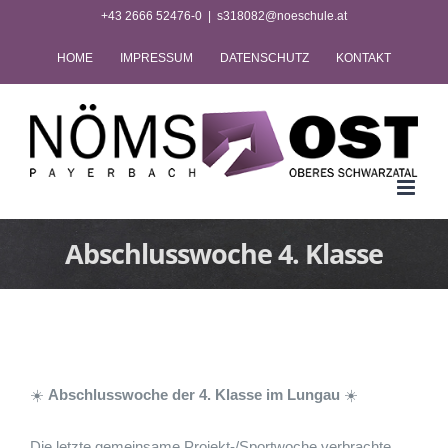
Zum
+43 2666 52476-0
|
s318082@noeschule.at
Inhalt
HOME
IMPRESSUM
DATENSCHUTZ
KONTAKT
springen
Abschlusswoche 4. Klasse
☀️
Abschlusswoche der 4. Klasse im Lungau
☀️
Die letzte gemeinsame Projekt-/Sportwoche verbrachte